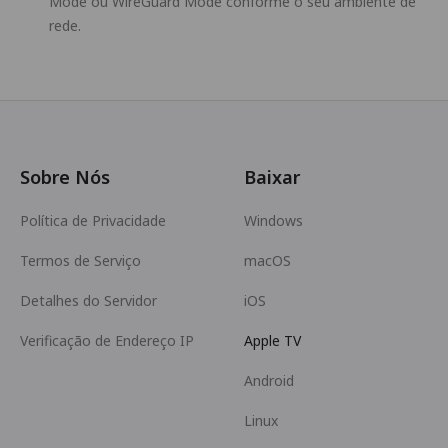
Mode ou WireGuard Mode conforme o seu ambiente de
rede.
Sobre Nós
Baixar
Política de Privacidade
Windows
Termos de Serviço
macOS
Detalhes do Servidor
iOS
Verificação de Endereço IP
Apple TV
Android
Linux