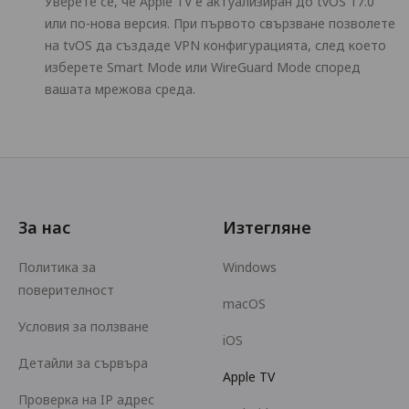
Уверете се, че Apple TV е актуализиран до tvOS 17.0
или по-нова версия. При първото свързване позволете
на tvOS да създаде VPN конфигурацията, след което
изберете Smart Mode или WireGuard Mode според
вашата мрежова среда.
За нас
Изтегляне
Политика за
Windows
поверителност
macOS
Условия за ползване
iOS
Детайли за сървъра
Apple TV
Проверка на IP адрес