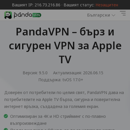
Вашият IP: 216.73.216.86 · Вашият статус:
Незащитен
Български
PandaVPN – бърз и
сигурен VPN за Apple
TV
Версия: 9.5.0
Актуализация: 2026.06.15
Поддържа:
tvOS 17.0+
Доверен от потребители по целия свят, PandaVPN дава на
потребителите на Apple TV бърза, сигурна и поверителна
интернет връзка, създадена за големия екран.
Оптимизиран за 4K и HD стрийминг с по-плавно
възпроизвеждане