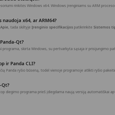
soriumi rinkitės Windows x64. Windows įrenginiams su ARM proceso
is naudoja x64, ar ARM64?
 Apie
, tada skiltyje
Įrenginio specifikacijos
patikrinkite
Sistemos ti
s Panda-Qt?
rograma, skirta Windows, su pertvarkyta sąsaja ir prisijungimo pati
op ir Panda CLI?
ą Panda ryšio būseną, todėl vienoje programoje atlikti ryšio pakeitima
a-Qt?
op diegimo programa prieš įdiegdama naują versiją automatiškai apt