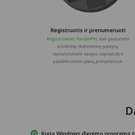
Registruotis ir prenumeruoti
Registruokitės PandaVPN
, kad gautumėte
atsitiktinę skaitmeninę paskyrą,
nustatytumėte saugos slaptažodį ir
pasirinktumėte planą prenumeruoti.
D
Kurią Windows diegimo programą tu