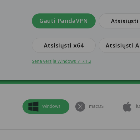
Gauti PandaVPN
Atsisiųsti
Atsisiųsti x64
Atsisiųsti 
Sena versija Windows 7: 7.1.2
Windows
macOS
i