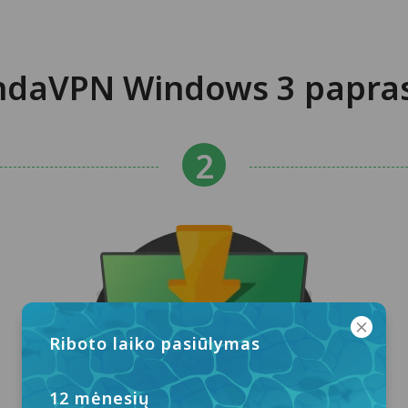
daVPN Windows 3 paprast
Riboto laiko pasiūlymas
12 mėnesių