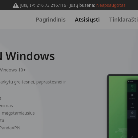
Jūsų IP: 216.73.216.116 · Jūsų būsena:
Neapsaugotas
Pagrindinis
Atsisiųsti
Tinklarašt
PN Windows
Windows 10+
arkytu greitesnei, paprastesnei ir
s
venimas
ite mėgstamiausius
sta
ja PandaVPN