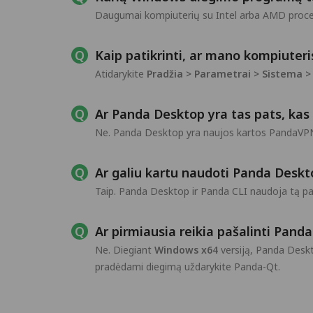
Daugumai kompiuterių su Intel arba AMD proce
Kaip patikrinti, ar mano kompiuter
Atidarykite
Pradžia > Parametrai > Sistema >
Ar Panda Desktop yra tas pats, ka
Ne. Panda Desktop yra naujos kartos PandaVPN p
Ar galiu kartu naudoti Panda Deskt
Taip. Panda Desktop ir Panda CLI naudoja tą pači
Ar pirmiausia reikia pašalinti Pand
Ne. Diegiant
Windows x64
versiją, Panda Deskt
pradėdami diegimą uždarykite Panda-Qt.