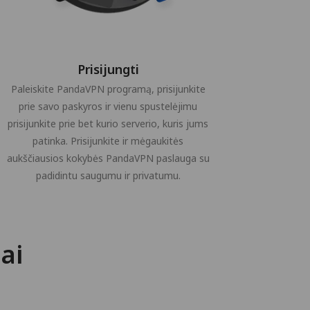
Prisijungti
Paleiskite PandaVPN programą, prisijunkite
prie savo paskyros ir vienu spustelėjimu
prisijunkite prie bet kurio serverio, kuris jums
patinka. Prisijunkite ir mėgaukitės
aukščiausios kokybės PandaVPN paslauga su
padidintu saugumu ir privatumu.
ai