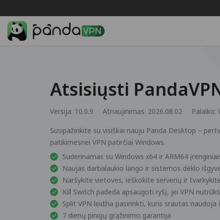
Atsisiųsti PandaV
Versija: 10.0.9
Atnaujinimas: 2026.08.02
Palaiko:
Susipažinkite su visiškai nauju Panda Desktop – pertv
patikimesnei VPN patirčiai Windows.
Suderinamas su Windows x64 ir ARM64 įrenginiai
Naujas darbalaukio lango ir sistemos dėklo išgy
Naršykite vietoves, ieškokite serverių ir tvarkyk
Kill Switch padeda apsaugoti ryšį, jei VPN nutrūk
Split VPN leidžia pasirinkti, kuris srautas naudo
7 dienų pinigų grąžinimo garantija