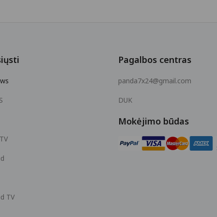
iųsti
Pagalbos centras
ows
panda7x24@gmail.com
S
DUK
Mokėjimo būdas
 TV
id
id TV