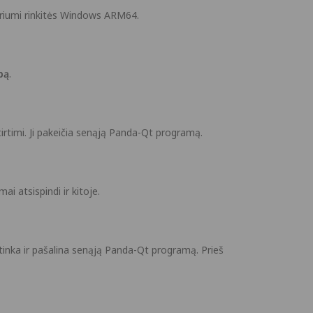
riumi rinkitės Windows ARM64.
pą
.
rtimi. Ji pakeičia senąją Panda-Qt programą.
i atsispindi ir kitoje.
inka ir pašalina senąją Panda-Qt programą. Prieš