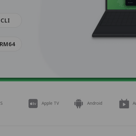
 CLI
ARM64
OS
Apple TV
Android
A