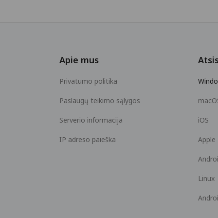
Apie mus
Atsis
Privatumo politika
Wind
Paslaugų teikimo sąlygos
macO
Serverio informacija
iOS
IP adreso paieška
Apple
Andro
Linux
Andro