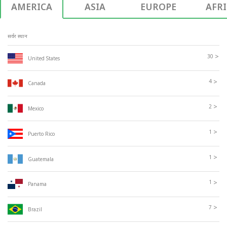
AMERICA
ASIA
EUROPE
AFR
सर्वर स्थान
>
30
United States
>
4
Canada
>
2
Mexico
>
1
Puerto Rico
>
1
Guatemala
>
1
Panama
>
7
Brazil