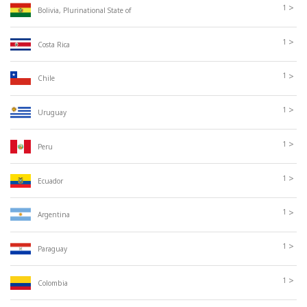
>
1
Bolivia, Plurinational State of
>
1
Costa Rica
>
1
Chile
>
1
Uruguay
>
1
Peru
>
1
Ecuador
>
1
Argentina
>
1
Paraguay
>
1
Colombia