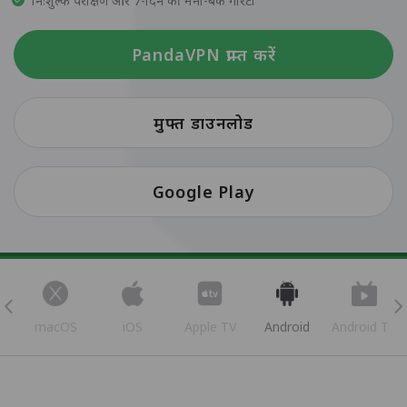
निःशुल्क परीक्षण और 7-दिन की मनी-बैक गारंटी
PandaVPN प्राप्त करें
मुफ्त डाउनलोड
Google Play
s
macOS
iOS
Apple TV
Android
Android TV