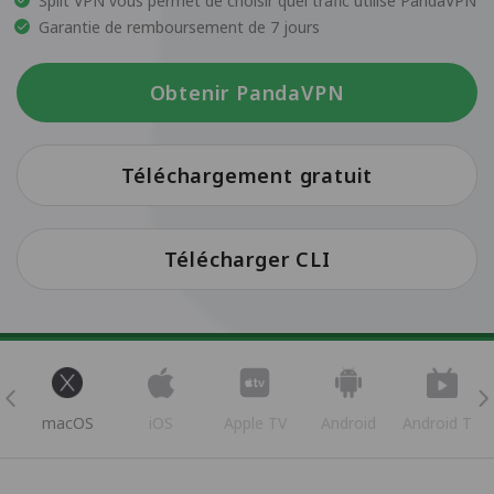
Split VPN vous permet de choisir quel trafic utilise PandaVPN
Garantie de remboursement de 7 jours
Obtenir PandaVPN
Téléchargement gratuit
Télécharger CLI
s
macOS
iOS
Apple TV
Android
Android TV