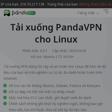
IP của bạn: 216.73.217.138 · Trạng thái của bạn:
Không được bảo vệ
Tiếng Việt
Tải xuống PandaVPN
cho Linux
Phiên bản: 6.9.1
Cập nhật: 2025.04.30
Hỗ trợ:
Ubuntu LTS 16.04+
Tải xuống VPN đáng tin cậy và an toàn cho Linux để bảo vệ dữ
liệu của bạn và trải nghiệm sự tự do ẩn danh hoàn toàn trên
internet.
Hỗ trợ các hệ thống Ubuntu, Debian, Fedora và Manjaro
Dễ sử dụng với kết nối một cú nhấp chuột
Mức mã hóa ECC cao nhất, giữ duyệt web ẩn danh
Chính sách không ghi nhật ký nghiêm ngặt, không bao giờ
theo dõi, lưu trữ hoặc chia sẻ bất kỳ dữ liệu nào