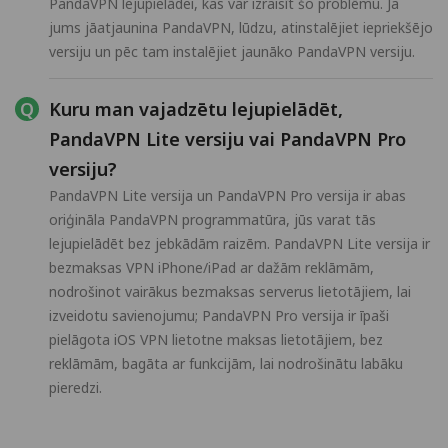
PandaVPN lejupielādei, kas var izraisīt šo problēmu. Ja
jums jāatjaunina PandaVPN, lūdzu, atinstalējiet iepriekšējo
versiju un pēc tam instalējiet jaunāko PandaVPN versiju.
Kuru man vajadzētu lejupielādēt,
PandaVPN Lite versiju vai PandaVPN Pro
versiju?
PandaVPN Lite versija un PandaVPN Pro versija ir abas
oriģināla PandaVPN programmatūra, jūs varat tās
lejupielādēt bez jebkādām raizēm. PandaVPN Lite versija ir
bezmaksas VPN iPhone/iPad ar dažām reklāmām,
nodrošinot vairākus bezmaksas serverus lietotājiem, lai
izveidotu savienojumu; PandaVPN Pro versija ir īpaši
pielāgota iOS VPN lietotne maksas lietotājiem, bez
reklāmām, bagāta ar funkcijām, lai nodrošinātu labāku
pieredzi.