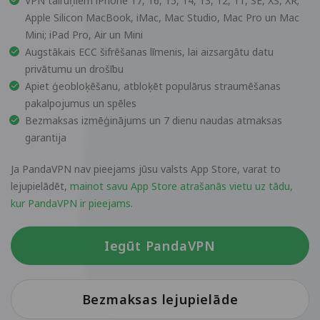
VPN tālruņiem iPhone 17, 16, 15, 14, 13, 12, 11, SE, XS, XR;
Apple Silicon MacBook, iMac, Mac Studio, Mac Pro un Mac
Mini; iPad Pro, Air un Mini
Augstākais ECC šifrēšanas līmenis, lai aizsargātu datu
privātumu un drošību
Apiet ģeobloķēšanu, atbloķēt populārus straumēšanas
pakalpojumus un spēles
Bezmaksas izmēģinājums un 7 dienu naudas atmaksas
garantija
Ja PandaVPN nav pieejams jūsu valsts App Store, varat to
lejupielādēt,
mainot savu App Store atrašanās vietu uz tādu,
kur PandaVPN ir pieejams
.
Iegūt PandaVPN
Bezmaksas lejupielāde