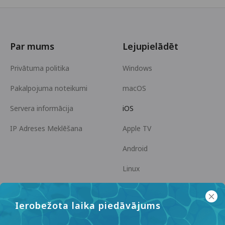
Par mums
Lejupielādēt
Privātuma politika
Windows
Pakalpojuma noteikumi
macOS
Servera informācija
iOS
IP Adreses Meklēšana
Apple TV
Android
Linux
Android TV
Ierobežota laika piedāvājums
Palīdzības centrs
Sadarbība