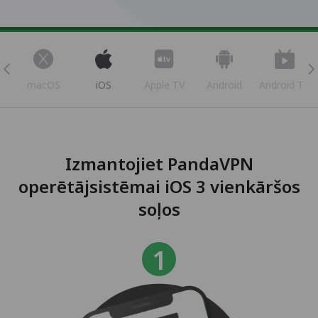
s
macOS
iOS
Apple TV
Android
Android TV
Izmantojiet PandaVPN
operētājsistēmai iOS 3 vienkāršos
soļos