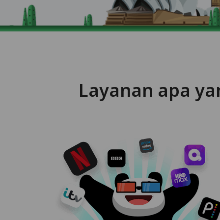
Layanan apa ya