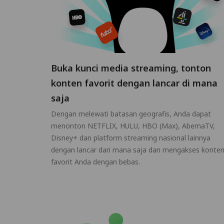
Buka kunci media streaming, tonton
konten favorit dengan lancar di mana
saja
Dengan melewati batasan geografis, Anda dapat
menonton NETFLIX, HULU, HBO (Max), AbemaTV,
Disney+ dan platform streaming nasional lainnya
dengan lancar dari mana saja dan mengakses konte
favorit Anda dengan bebas.