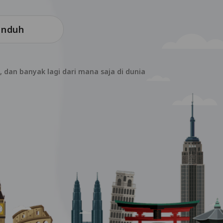
nduh
, dan banyak lagi dari mana saja di dunia