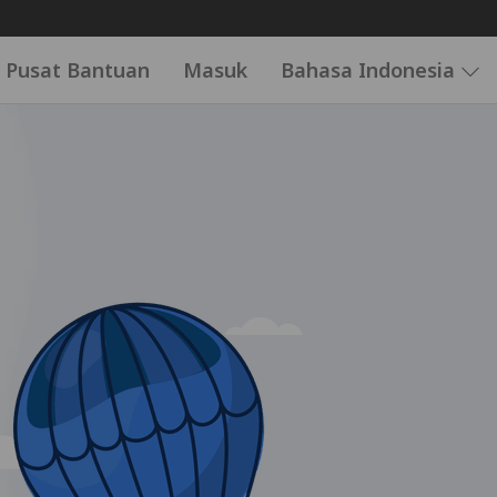
Pusat Bantuan
Masuk
Bahasa Indonesia