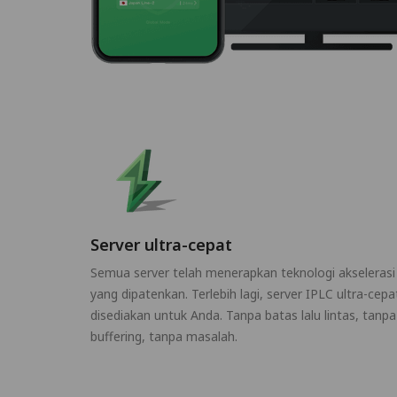
Server ultra-cepat
Semua server telah menerapkan teknologi akselerasi
yang dipatenkan. Terlebih lagi, server IPLC ultra-cepa
disediakan untuk Anda. Tanpa batas lalu lintas, tanpa
buffering, tanpa masalah.